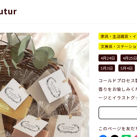
utur
家具・生活雑貨・イ
文房具・ステーショ
4月24日
4月25日
5月3日
5月4日
コールドプロセス
香りをお愉しみく
ージとイラストグ
このページを友だ