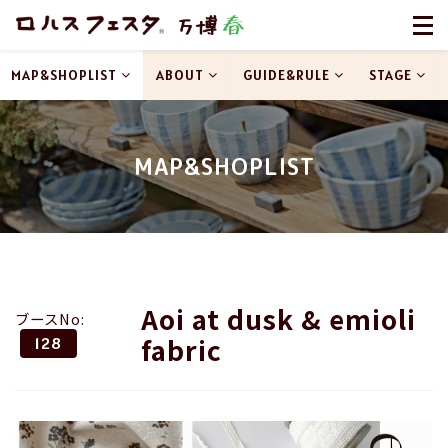
MAP&SHOPLIST
ABOUT
GUIDE&RULE
STAGE
MAP&SHOPLIST
Aoi at dusk & emioli
ブースNo:
fabric
128