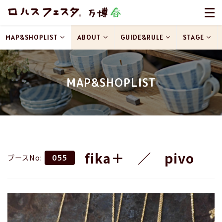
MAP&SHOPLIST
ABOUT
GUIDE&RULE
STAGE
MAP&SHOPLIST
fika＋ ／ pivo
ブースNo:
055