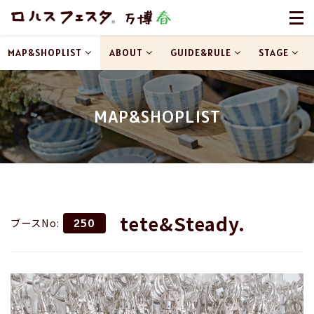
MAP&SHOPLIST
ABOUT
GUIDE&RULE
STAGE
MAP&SHOPLIST
tete&Steady.
ブースNo:
250