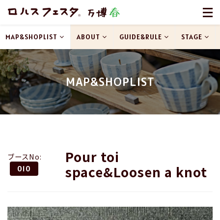
MAP&SHOPLIST
ABOUT
GUIDE&RULE
STAGE
MAP&SHOPLIST
Pour toi
ブースNo:
space&Loosen a knot
010