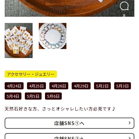
アクセサリー・ジュエリー
4月24日
4月25日
4月26日
4月29日
5月2日
5月3日
5月4日
5月5日
5月6日
天然石好きな方、さっとオシャレしたい方必見です♪
店舗SNS①へ
店舗SNS②へ