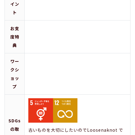
イン
ト
お支
度特
典
ワー
クシ
ョッ
プ
SDGs
の取
古いものを大切にしたいのでLoosenaknot で