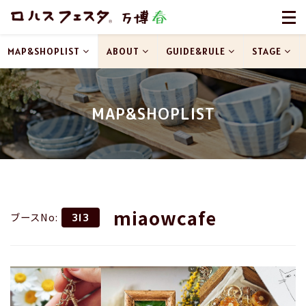
MAP&SHOPLIST
ABOUT
GUIDE&RULE
STAGE
MAP&SHOPLIST
miaowcafe
ブースNo:
313