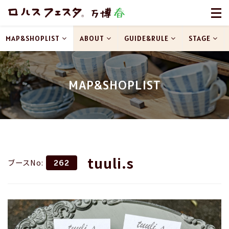
MAP&SHOPLIST
ABOUT
GUIDE&RULE
STAGE
MAP&SHOPLIST
tuuli.s
ブースNo:
262