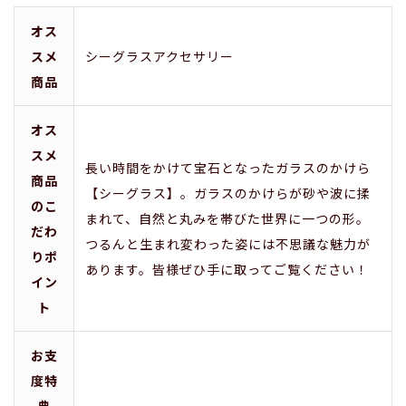
オス
スメ
シーグラスアクセサリー
商品
オス
スメ
長い時間をかけて宝石となったガラスのかけら
商品
【シーグラス】。ガラスのかけらが砂や波に揉
のこ
まれて、自然と丸みを帯びた世界に一つの形。
だわ
つるんと生まれ変わった姿には不思議な魅力が
りポ
あります。皆様ぜひ手に取ってご覧ください！
イン
ト
お支
度特
典