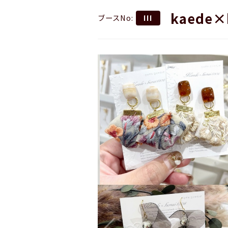
kaede×
ブースNo:
111