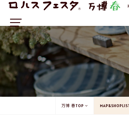
万博 春TOP
MAP&SHOPLIS