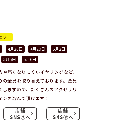
エリー
4月26日
4月29日
5月2日
5月5日
5月6日
応や痛くなりにくいイヤリングなど、
りの金具を取り揃えております。金具
たしますので、たくさんのアクセサリ
インを選んで頂けます！
店舗
店舗
SNS②へ
SNS③へ