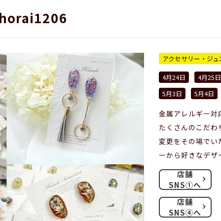
horai1206
アクセサリー・ジュ
4月24日
4月25日
5月3日
5月4日
金属アレルギー対
たくさんのこだわ
変更をその場でい
ーから好きなデザ
店舗
SNS①へ
店舗
SNS④へ