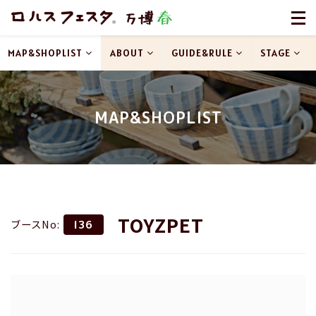
MAP&SHOPLIST
ABOUT
GUIDE&RULE
STAGE
MAP&SHOPLIST
TOYZPET
ブースNo:
136