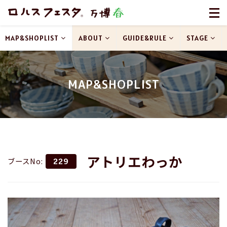
MAP&SHOPLIST
ABOUT
GUIDE&RULE
STAGE
MAP&SHOPLIST
アトリエわっか
ブースNo:
229