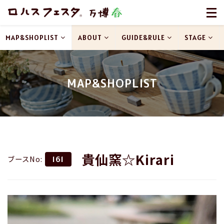
MAP&SHOPLIST
ABOUT
GUIDE&RULE
STAGE
MAP&SHOPLIST
貴仙窯☆Kirari
ブースNo:
161