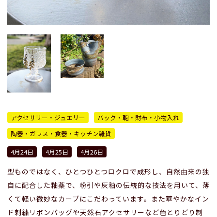
アクセサリー・ジュエリー
バック・鞄・財布・小物入れ
陶器・ガラス・食器・キッチン雑貨
4月24日
4月25日
4月26日
型ものではなく、ひとつひとつロクロで成形し、自然由来の独
自に配合した釉薬で、粉引や灰釉の伝統的な技法を用いて、薄
くて軽い微妙なカーブにこだわっています。また華やかなイン
ド刺繍リボンバッグや天然石アクセサリーなど色とりどり制