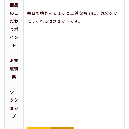
商品
のこ
毎日の晩酌をちょっと上質な時間に、気分を変
だわ
えてくれる酒器セットです。
りポ
イン
ト
お支
度特
典
ワー
クシ
ョッ
プ