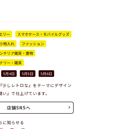
エリー
スマホケース・モバイルグッズ
小物入れ
ファッション
ンテリア雑貨・置物
ナリー・雑貨
5月4日
5月5日
5月6日
『少しレトロな』をテーマにデザイン
縫い』で仕上げています。
店舗SNSへ
ちに知らせる