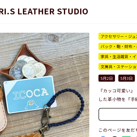
.S LEATHER STUDIO
アクセサリー・ジュ
バック・鞄・財布・
家具・生活雑貨・イ
文房具・ステーショ
5月2日
5月3日
『カッコ可愛い』
した革小物を『手
このページを友だ