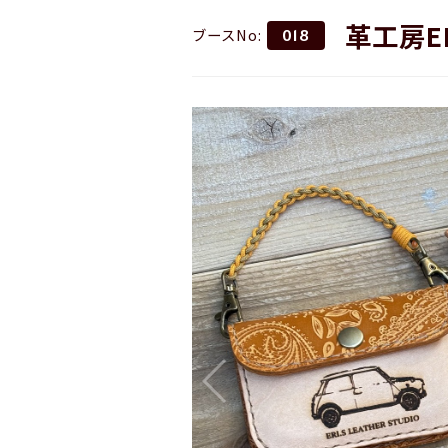
革工房ERI
ブースNo:
018