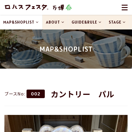
MAP&SHOPLIST
ABOUT
GUIDE&RULE
STAGE
MAP&SHOPLIST
カントリー パル
ブースNo:
002