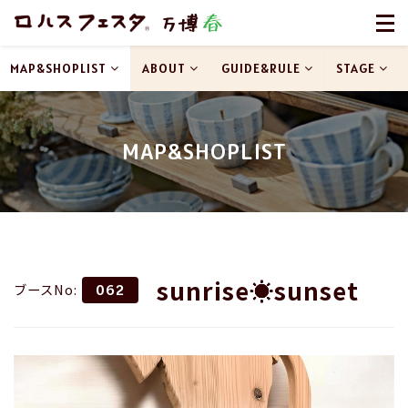
MAP&SHOPLIST
ABOUT
GUIDE&RULE
STAGE
MAP&SHOPLIST
sunrise☀sunset
ブースNo:
062