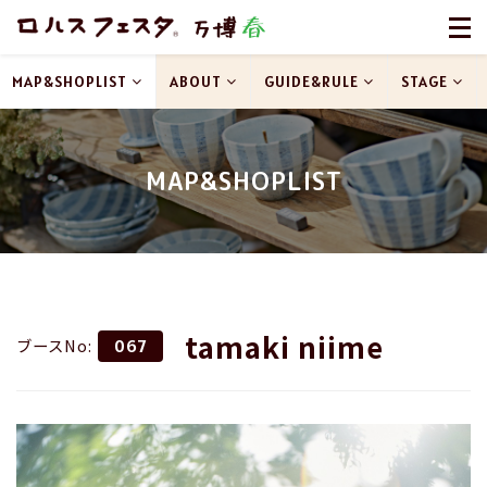
MAP&SHOPLIST
ABOUT
GUIDE&RULE
STAGE
MAP&SHOPLIST
tamaki niime
ブースNo:
067