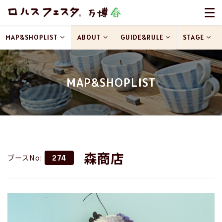
MAP&SHOPLIST
ABOUT
GUIDE&RULE
STAGE
MAP&SHOPLIST
森商店
ブースNo:
274