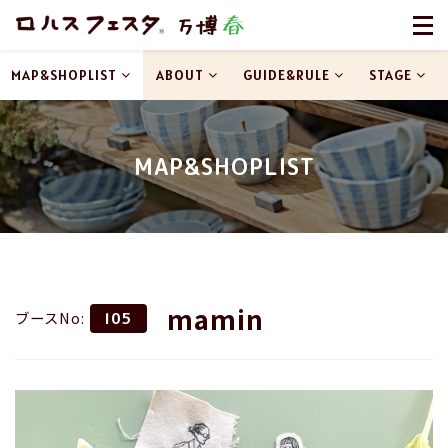
MAP&SHOPLIST
ABOUT
GUIDE&RULE
STAGE
MAP&SHOPLIST
mamin
ブースNo:
105