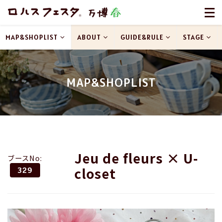
MAP&SHOPLIST
ABOUT
GUIDE&RULE
STAGE
MAP&SHOPLIST
Jeu de fleurs × U-
ブースNo:
closet
329