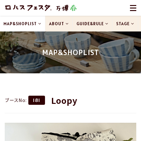
MAP&SHOPLIST
ABOUT
GUIDE&RULE
STAGE
MAP&SHOPLIST
Loopy
ブースNo:
181