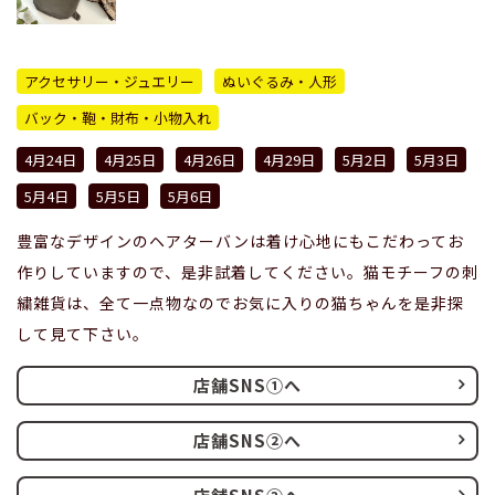
アクセサリー・ジュエリー
ぬいぐるみ・人形
バック・鞄・財布・小物入れ
4月24日
4月25日
4月26日
4月29日
5月2日
5月3日
5月4日
5月5日
5月6日
豊富なデザインのヘアターバンは着け心地にもこだわってお
作りしていますので、是非試着してください。猫モチーフの刺
繍雑貨は、全て一点物なのでお気に入りの猫ちゃんを是非探
して見て下さい。
店舗SNS①へ
店舗SNS②へ