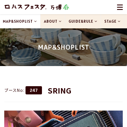
MAP&SHOPLIST
ABOUT
GUIDE&RULE
STAGE
MAP&SHOPLIST
SRING
ブースNo:
247