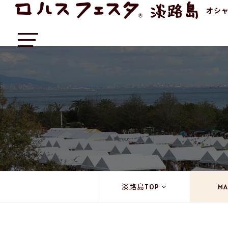
オシ
淡路島TOP
MA