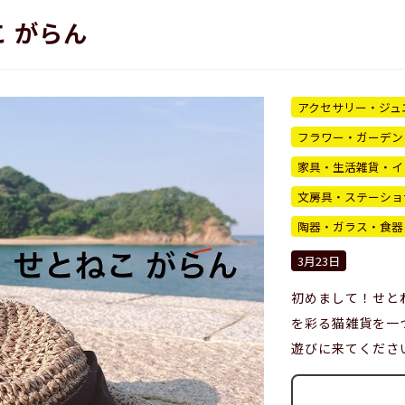
 がらん
アクセサリー・ジュ
フラワー・ガーデン
家具・生活雑貨・イ
文房具・ステーショ
陶器・ガラス・食器
3月23日
初めまして！せと
を彩る猫雑貨を一
遊びに来てくださ