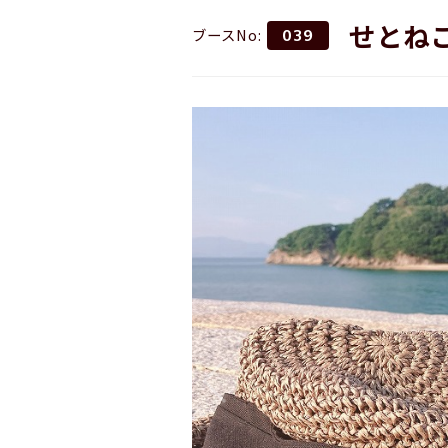
せとねこ
ブースNo:
039