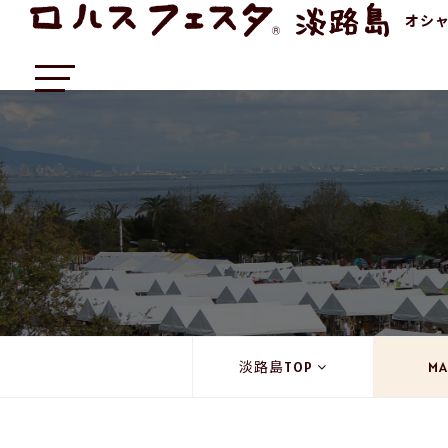
オシ
淡路島TOP
MA