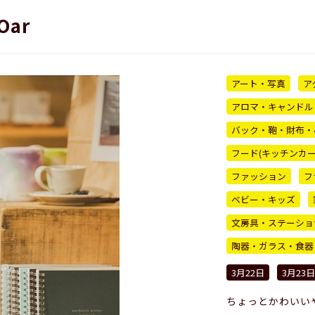
 Oar
アート・写真
ア
アロマ・キャンドル
バック・鞄・財布・
フード(キッチンカ
ファッション
フ
ベビー・キッズ
文房具・ステーショ
陶器・ガラス・食器
3月22日
3月23日
ちょっとかわいい