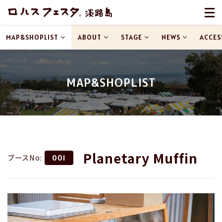
MAP&SHOPLIST
ABOUT
STAGE
NEWS
ACCES
MAP&SHOPLIST
Planetary Muffin
ブースNo:
001