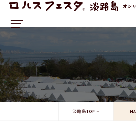
オシ
淡路島TOP
MA