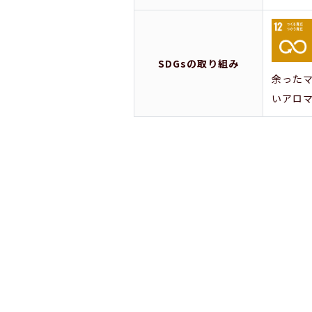
SDGsの取り組み
余った
いアロ