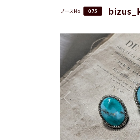
bizus_
ブースNo:
075