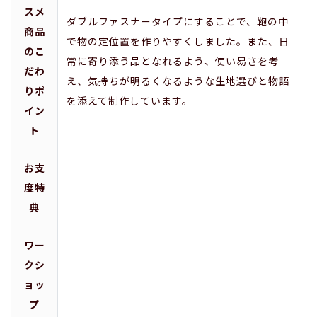
スメ
ダブルファスナータイプにすることで、鞄の中
商品
で物の定位置を作りやすくしました。また、日
のこ
常に寄り添う品となれるよう、使い易さを考
だわ
え、気持ちが明るくなるような生地選びと物語
りポ
を添えて制作しています。
イン
ト
お支
度特
－
典
ワー
クシ
－
ョッ
プ