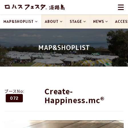
MAP&SHOPLIST
ABOUT
STAGE
NEWS
ACCES
MAP&SHOPLIST
Create-
ブースNo:
Happiness.mc®
072