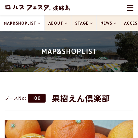
MAP&SHOPLIST
ABOUT
STAGE
NEWS
ACCES
MAP&SHOPLIST
果樹えん倶楽部
ブースNo:
109