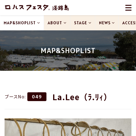
MAP&SHOPLIST
ABOUT
STAGE
NEWS
ACCES
MAP&SHOPLIST
La.Lee（ﾗ.ﾘｨ）
ブースNo:
049