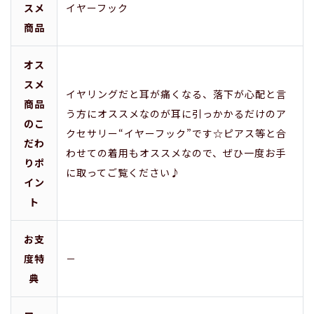
スメ
イヤーフック
商品
オス
スメ
イヤリングだと耳が痛くなる、落下が心配と言
商品
う方にオススメなのが耳に引っかかるだけのア
のこ
クセサリー“イヤーフック”です☆ピアス等と合
だわ
わせての着用もオススメなので、ぜひ一度お手
りポ
に取ってご覧ください♪
イン
ト
お支
度特
－
典