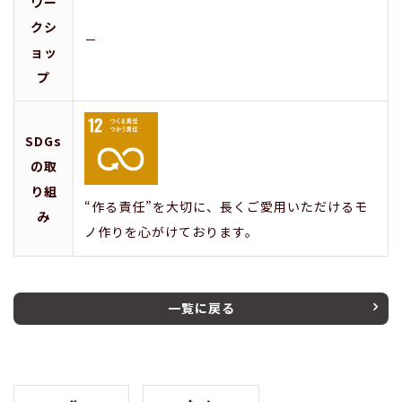
ワー
クシ
－
ョッ
プ
SDGs
の取
り組
“作る責任”を大切に、長くご愛用いただけるモ
み
ノ作りを心がけております。
一覧に戻る