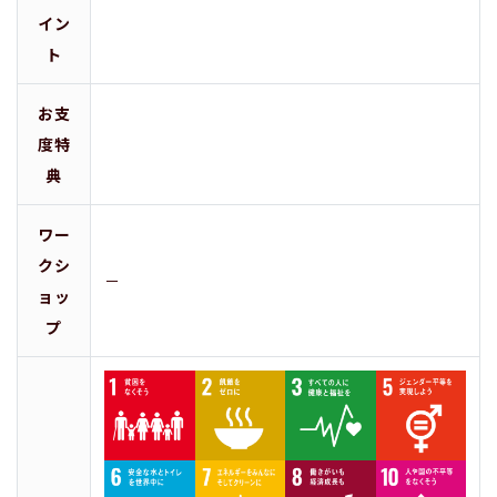
イン
ト
お支
度特
典
ワー
クシ
－
ョッ
プ