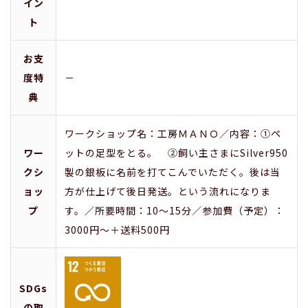
イン
ト
お支
度特
－
典
ワークショップ名：工房ＭＡＮＯ／内容：①ペ
ワー
ットの足型をとる。 ②飼い主さまにSilver950
クシ
製の銀板に名前を打てこんでいただく。後は当
ョッ
方が仕上げて後日発送。という流れになりま
プ
す。／所要時間：10～15分／参加費（予定）：
3000円～＋送料500円
SDGs
の取