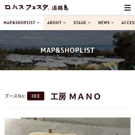
MAP&SHOPLIST
ABOUT
STAGE
NEWS
ACCES
MAP&SHOPLIST
工房 ＭＡＮＯ
ブースNo:
103