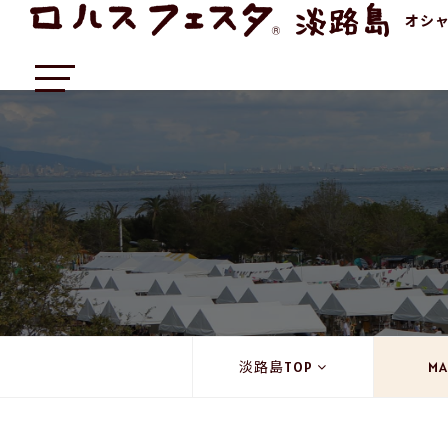
オシ
淡路島TOP
MA