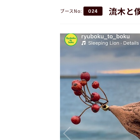
流木と
ブースNo:
024