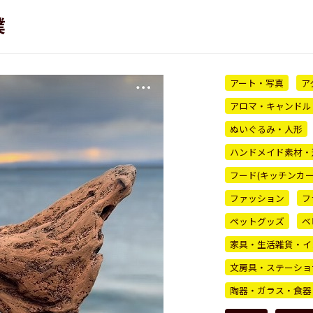
僕
アート・写真
ア
アロマ・キャンドル
ぬいぐるみ・人形
ハンドメイド素材・
フード(キッチンカ
ファッション
フ
ペットグッズ
ベ
家具・生活雑貨・イ
文房具・ステーショ
陶器・ガラス・食器