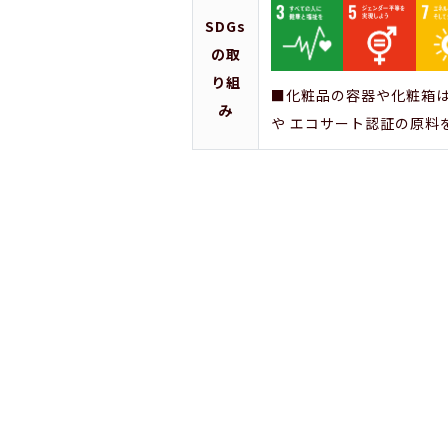
SDGs
の取
り組
■化粧品の容器や化粧箱は
み
や エコサート認証の原料