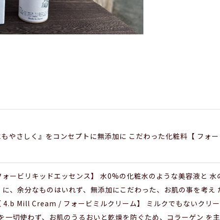
もやさしく』をコンセプトに無添加に こだわった化粧料【 フォー
sence / フォービリキッドエッセンス】 水0%の化粧水のような美容
 に、余分なものはいれず、無添加にこだわった、お肌の事を考え
4.b Mill Cream / フォービミルクリーム】 ミルクでもない
水を一切使わず、お肌のうるおいと乾燥を防ぐため、コラーゲン を