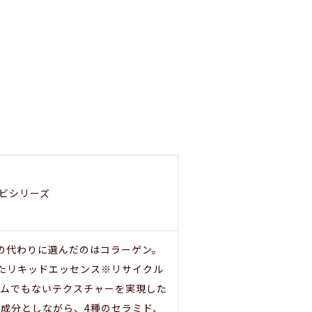
ビシリーズ
液と 水の代わりに選んだのはコラーゲン。
 たリキッドエッセンス※リサイクル
クリームでもないテクスチャーを実現した
主成分としながら、4種のセラミド、