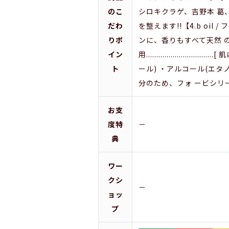
のこ
シロキクラゲ、吉野本 葛
だわ
を整えます!!【4.b o
りポ
ンに、香りもすべて天然 
イン
用................
ト
ール) ・アルコール(エ
分のため、フォ ービシリ
お支
度特
－
典
ワー
クシ
－
ョッ
プ