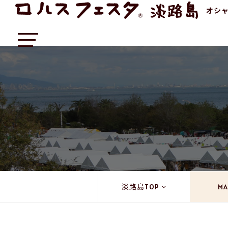
オシ
淡路島TOP
MA