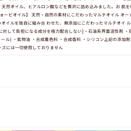
、天然オイル、ヒアルロン酸などを贅沢に詰め込みました。お 肌
il / フォービオイル】 天然・自然の素材にこだわったマルチオイル 
のオイルを独自に組み合 わせた、無添加にこだわったマルチオイ 
.................[ 肌に対して負担になる成分を極力配合しない]・石油系
タノール) ・鉱物油 ・合成着色料 ・合成香料 ・シリコン上記の添
ーズには一切使用しておりません