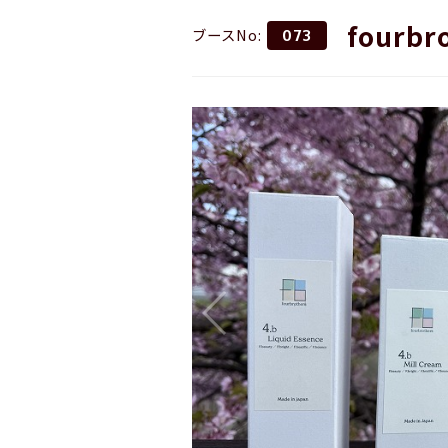
fourbr
ブースNo:
073