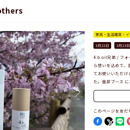
others
家具・生活雑貨・イ
3月22日
3月23日
4.b oil兄弟 
ら想いを込めて、
てお使いいただけ
た。是非ブース 
このページを友だ