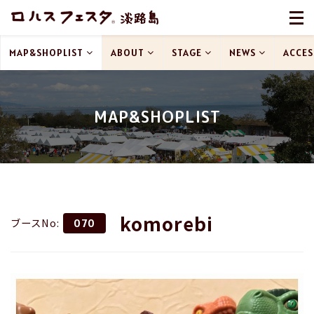
MAP&SHOPLIST
ABOUT
STAGE
NEWS
ACCES
MAP&SHOPLIST
komorebi
ブースNo:
070