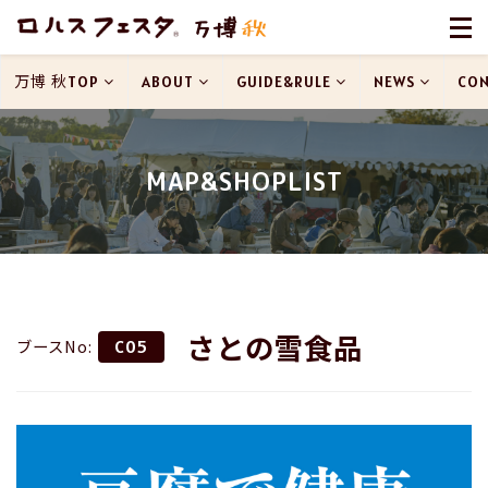
万博 秋TOP
ABOUT
GUIDE&RULE
NEWS
CON
MAP&SHOPLIST
さとの雪食品
ブースNo:
C05