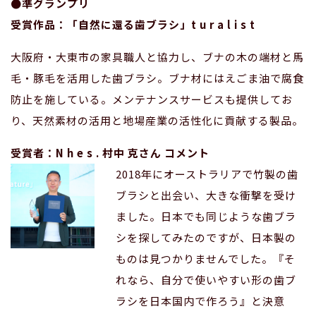
●準グランプリ
受賞作品：「自然に還る歯ブラシ」t u r a l i s t
大阪府・大東市の家具職人と協力し、ブナの木の端材と馬
毛・豚毛を活用した歯ブラシ。ブナ材にはえごま油で腐食
防止を施している。メンテナンスサービスも提供してお
り、天然素材の活用と地場産業の活性化に貢献する製品。
受賞者：N h e s . 村中 克さん コメント
2018年にオーストラリアで竹製の歯
ブラシと出会い、大きな衝撃を受け
ました。日本でも同じような歯ブラ
シを探してみたのですが、日本製の
ものは見つかりませんでした。『そ
れなら、自分で使いやすい形の歯ブ
ラシを日本国内で作ろう』と決意