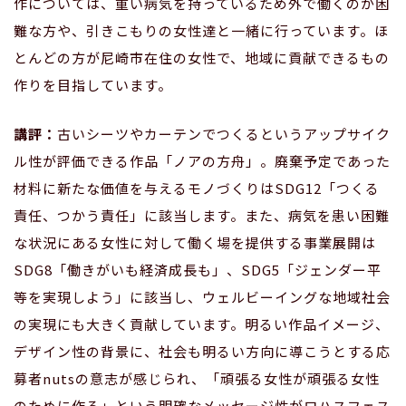
作については、重い病気を持っているため外で働くのが困
難な方や、引きこもりの女性達と一緒に行っています。ほ
とんどの方が尼崎市在住の女性で、地域に貢献できるもの
作りを目指しています。
講評：
古いシーツやカーテンでつくるというアップサイク
ル性が評価できる作品「ノアの方舟」。廃棄予定であった
材料に新たな価値を与えるモノづくりはSDG12「つくる
責任、つかう責任」に該当します。また、病気を患い困難
な状況にある女性に対して働く場を提供する事業展開は
SDG8「働きがいも経済成長も」、SDG5「ジェンダー平
等を実現しよう」に該当し、ウェルビーイングな地域社会
の実現にも大きく貢献しています。明るい作品イメージ、
デザイン性の背景に、社会も明るい方向に導こうとする応
募者nutsの意志が感じられ、「頑張る女性が頑張る女性
のために作る」という明確なメッセージ性がロハスフェス