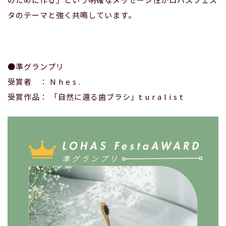
タのテーマと強く共鳴しています。
●準グランプリ
受賞者 ： N h e s .
受賞作品： 「自然に還る歯ブラシ」t u r a l i s t