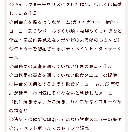
◇キャラクター等をリメイクした作品、もしくは模倣
している作品
◇射幸心を煽るようなゲーム(ガチャガチャ・射的・
ヨーヨー釣りやボールすくい類・福袋やくじ引きなど
作品・商品内容見えない形や運のよる類のものなど）
◇タトゥーを想起させるボディペイント・タトゥーシ
ール
◇事務局の審査を通っていない作家の商品・作品
◇事務局の審査を通っていない飲食メニューの提供
◇屋台を彷彿とするような飲食メニュー および 事務
局が趣旨・雰囲気にそぐわないと判断したメニュー
（例）焼きそば、たこ焼き、りんご飴などフルーツ飴
の類など
◇法令・保健所指導沿っていない飲食メニューの提供
◇缶・ペットボトルでのドリンク販売