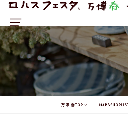
万博 春TOP
MAP&SHOPLIS