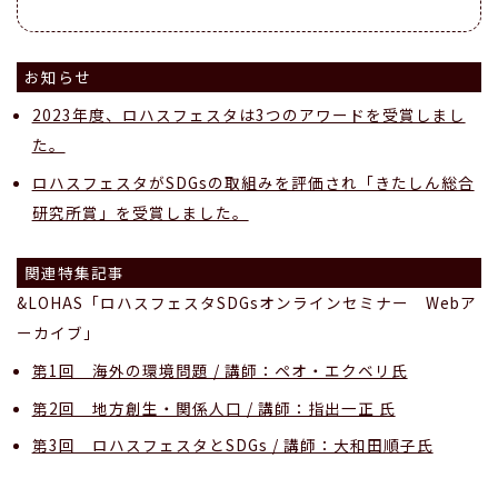
お知らせ
2023年度、ロハスフェスタは3つのアワードを受賞しまし
た。
ロハスフェスタがSDGsの取組みを評価され「きたしん総合
研究所賞」を受賞しました。
関連特集記事
&LOHAS「ロハスフェスタSDGsオンラインセミナー Webア
ーカイブ」
第1回 海外の環境問題 / 講師：ペオ・エクベリ氏
第2回 地方創生・関係人口 / 講師：指出一正 氏
第3回 ロハスフェスタとSDGs / 講師：大和田順子氏